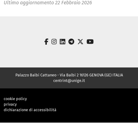
Ultimo aggiornamento
22 Febbraio 2026
facebook
instagram
linkedin
telegram
twitter
youtube
Palazzo Balbi Cattaneo - Via Balbi 2 16126 GENOVA (GE) ITALIA
centrint@unige.it
cookie policy
privacy
dichiarazione di accessibilità